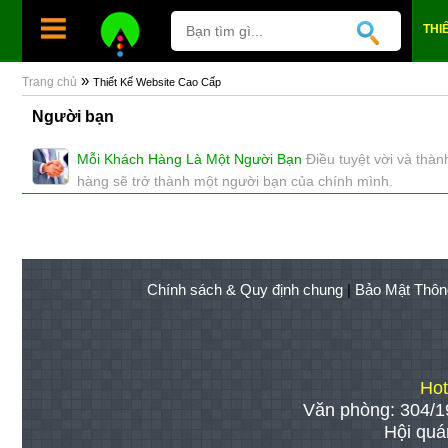
THI
»
Trang chủ
Thiết Kế Website Cao Cấp
Người bạn
Mỗi Khách Hàng Là Một Người Bạn
Điều tuyệt vời và thà
hàng sẽ trở thành một người bạn của chính mình.
xem: 9235 | cập nhật: 12/01/2018 14:58
Chính sách & Quy định chung
|
Bảo Mật Thôn
Hot
Văn phòng: 304/1
Hội quá