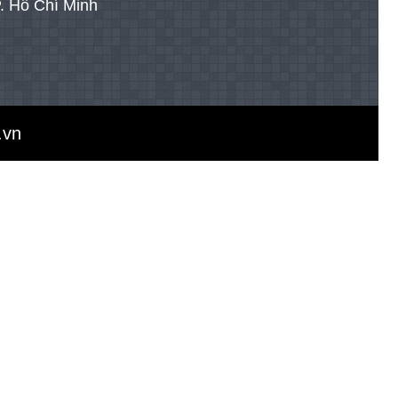
. Hồ Chí Minh
.vn