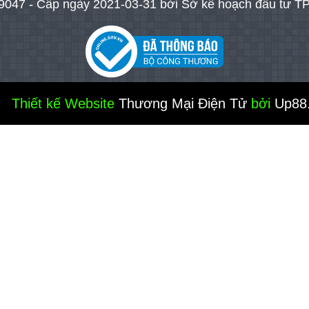
047 - Cấp ngày 2021-03-31 bởi Sở kế hoạch đầu tư TP
Thiết kế Website
Thương Mại Điện Tử
bởi
Up88