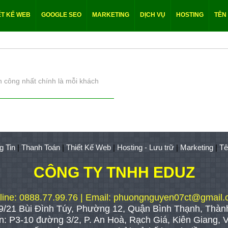
ẾT KẾ WEB
GOOGLE SEO
MARKETING
DỊCH VỤ
HOSTING
TÊN
nh công nhất chính là mỗi khách
g Tin
|
Thanh Toán
|
Thiết Kế Web
|
Hosting - Lưu trữ
|
Marketing
|
Tê
CÔNG TY TNHH EDUZ
line: 0888.77.99.76 | Email:
phuongnguyen07ct@gmail.
9/21 Bùi Đình Túy, Phường 12, Quận Bình Thạnh, Thàn
n: P3-10 đường 3/2, P. An Hoà, Rạch Giá, Kiên Giang, 