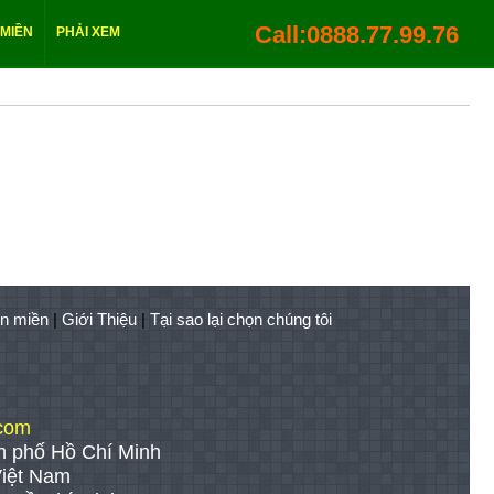
Call:0888.77.99.76
 MIỀN
PHẢI XEM
n miền
|
Giới Thiệu
|
Tại sao lại chọn chúng tôi
com
h phố Hồ Chí Minh
Việt Nam