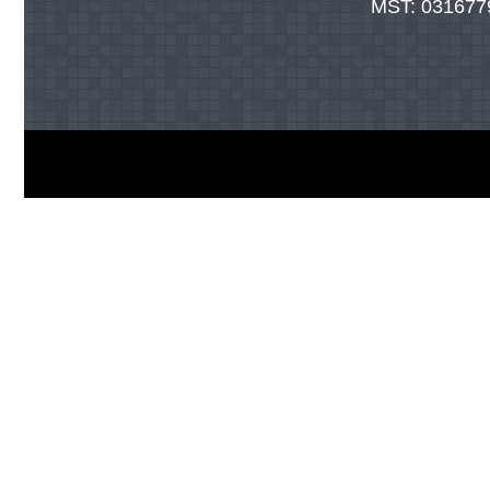
MST: 0316779