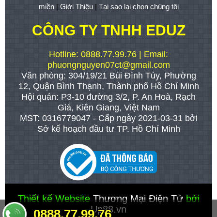
miền
|
Giới Thiệu
|
Tại sao lại chọn chúng tôi
CÔNG TY TNHH EDUZ
Hotline: 0888.77.99.76 | Email:
phuongnguyen07ct@gmail.com
Văn phòng: 304/19/21 Bùi Đình Túy, Phường
12, Quận Bình Thạnh, Thành phố Hồ Chí Minh
Hội quán: P3-10 đường 3/2, P. An Hoà, Rạch
Giá, Kiên Giang, Việt Nam
MST: 0316779047 - Cấp ngày 2021-03-31 bởi
Sở kế hoạch đầu tư TP. Hồ Chí Minh
Thiết kế Website
Thương Mại Điện Tử
bởi
Up88.vn
0888.77.99.76