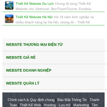
tại
Thiết Kế Website Du Lịch
Chúng tôi từng Thiết Kế
xem: 3249 | cập nhật: 16/12/2017 15:44
Website cho Viettravel, BenThanhTourist, ExoAsia
Travel,... chúng tôi sẽ làm cho bạn một website về du lịch
Thiết Kế Website Hà Nội
Với 18 năm kinh nghiệp và
tuyệt vời.
nhiều khách hàng tại Hà Nội, chúng tôi - Thiết Kế
xem: 3855 | cập nhật: 16/12/2017 15:46
Website Cao Cấp - sẽ làm tốt cho bạn.
xem: 2524 | cập nhật: 06/08/2017 16:04
WEBSITE THƯƠNG MẠI ĐIỆN TỬ
WEBSITE GIÁ RẺ
WEBSITE DOANH NGHIỆP
WEBSITE QUẢN LÝ
Chính sách & Quy định chung
|
Bảo Mật Thông Tin
|
Thanh
Toán
|
Thiết Kế Web
|
Hosting - Lưu trữ
|
Marketing
|
Tên