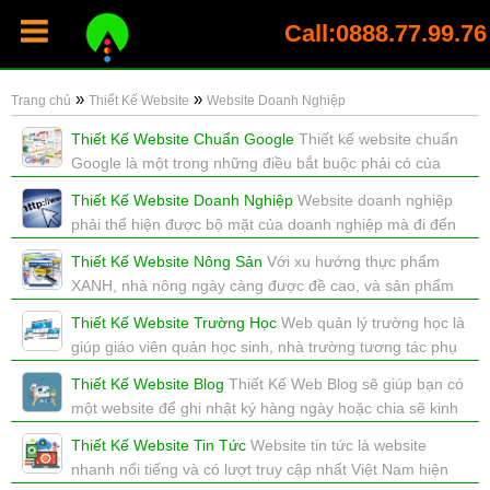
Call:0888.77.99.76
»
»
Trang chủ
Thiết Kế Website
Website Doanh Nghiệp
Thiết Kế Website Chuẩn Google
Thiết kế website chuẩn
Google là một trong những điều bắt buộc phải có của
mỗi website, nếu bạn muốn SEO Google lên TOP
Thiết Kế Website Doanh Nghiệp
Website doanh nghiệp
xem: 2985 | cập nhật: 16/12/2017 15:41
phải thể hiện được bộ mặt của doanh nghiệp mà đi đến
đâu bạn cũng tự hào về nó.
Thiết Kế Website Nông Sản
Với xu hướng thực phẩm
xem: 6830 | cập nhật: 16/12/2017 15:44
XANH, nhà nông ngày càng được đề cao, và sản phẩm
nhà nông luôn được ưu chuộng.
Thiết Kế Website Trường Học
Web quản lý trường học là
xem: 3316 | cập nhật: 16/12/2017 16:04
giúp giáo viên quản học sinh, nhà trường tương tác phụ
huynh, bảng điểm là online...
Thiết Kế Website Blog
Thiết Kế Web Blog sẽ giúp bạn có
xem: 3314 | cập nhật: 04/08/2017 13:39
một website để ghi nhật ký hàng ngày hoặc chia sẽ kinh
nghiệm, quảng cáo, pr
Thiết Kế Website Tin Tức
Website tin tức là website
xem: 2807 | cập nhật: 08/08/2017 18:19
nhanh nổi tiếng và có lượt truy cập nhất Việt Nam hiện