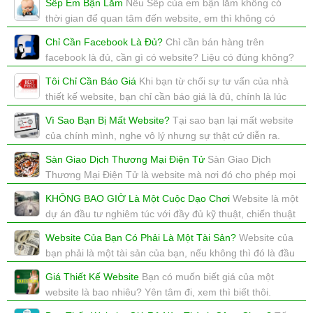
Sếp Em Bận Lắm
Nếu Sếp của em bận lắm không có
xem: 5508 | cập nhật: 16/12/2017 15:48
thời gian để quan tâm đến website, em thì không có
quyền, vậy cty em làm website để làm gì?
Chỉ Cần Facebook Là Đủ?
Chỉ cần bán hàng trên
xem: 7825 | cập nhật: 20/11/2017 11:45
facebook là đủ, cần gì có website? Liệu có đúng không?
xem: 5900 | cập nhật: 15/11/2017 10:22
Tôi Chỉ Cần Báo Giá
Khi bạn từ chối sự tư vấn của nhà
thiết kế website, bạn chỉ cần báo giá là đủ, chính là lúc
bạn đặt sư thất bại của dự án lên đầu tiên rồi.
Vì Sao Bạn Bị Mất Website?
Tại sao bạn lại mất website
xem: 5028 | cập nhật: 11/11/2017 11:24
của chính mình, nghe vô lý nhưng sự thật cứ diễn ra.
xem: 9265 | cập nhật: 22/10/2017 11:59
Sàn Giao Dịch Thương Mại Điện Tử
Sàn Giao Dịch
Thương Mại Điện Tử là website mà nơi đó cho phép mọi
người được đăng BÁN sản phẩm của mình.
KHÔNG BAO GIỜ Là Một Cuộc Dạo Chơi
Website là một
xem: 4025 | cập nhật: 20/10/2017 11:18
dự án đầu tư nghiêm túc với đầy đủ kỹ thuật, chiến thuật
và kinh phí, không bao giờ là một cuộc dạo chơi.
Website Của Bạn Có Phải Là Một Tài Sản?
Website của
xem: 5104 | cập nhật: 18/10/2017 15:18
bạn phải là một tài sản của bạn, nếu không thì đó là đầu
tư sai lầm
Giá Thiết Kế Website
Bạn có muốn biết giá của một
xem: 4275 | cập nhật: 17/10/2017 14:56
website là bao nhiêu? Yên tâm đi, xem thì biết thôi.
xem: 3166 | cập nhật: 03/10/2017 11:57