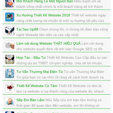
Mỗi Khách Hàng Là Một Người Bạn
Điều tuyệt vời và
xem: 6581 | cập nhật: 12/01/2018 14:59
thành công nhất chính là mỗi khách hàng sẽ trở thành
một người bạn của chính mình.
Xu Hướng Thiết Kế Website 2018
Thiết kế website ngày
xem: 9235 | cập nhật: 12/01/2018 14:58
càng chất lượng và chuẩn là một xu hướng tất yếu của
tất cả website
Tại Sao Up88
Chọn chúng tôi, vì chúng tôi đảm bảo công
xem: 3258 | cập nhật: 10/01/2018 21:29
nghệ Website tiên tiến và cao cấp nhất
xem: 6355 | cập nhật: 10/01/2018 21:00
Làm nội dung Website THẬT HIỆU QUẢ
Làm nội dung
cho website quyết định rất lớn việc Google SEO có tốt
không. Khách hàng có ở lại website của bạn không, mua
Hợp Tác - Đầu Tư
Thiết Kế Website Cao Cấp đầu tư vào
hàng không.
những dự án TMĐT chuyên nghiệp, chia sẽ lợi nhuận,
xem: 3400 | cập nhật: 16/12/2017 15:55
chia sẽ thành công.
Tư Vấn Thương Mại Điện Tử
Tứ vấn Thương Mại Điện
xem: 9560 | cập nhật: 16/12/2017 15:55
Tử giúp bạn có cái nhìn rõ ràng về cách kinh doanh và
vận hành trong lĩnh vực Thương Mại Điện Tử
Thiết Kế Website Có Tâm
Thiết Kế Website có tâm là
xem: 10827 | cập nhật: 16/12/2017 15:54
làm ra website vì sự thành công của website đó, khách
hàng đó. Có trách nhiệm với website mà mình làm ra.
Sếp Em Bận Lắm
Nếu Sếp của em bận lắm không có
xem: 5508 | cập nhật: 16/12/2017 15:48
thời gian để quan tâm đến website, em thì không có
quyền, vậy cty em làm website để làm gì?