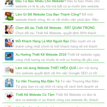
Đầu Tư Bao Nhiêu Cho Website?
Đầu tư bao nhiêu cho
xem: 3277 | cập nhật: 15/01/2018 12:00
website có lẻ là câu hỏi mà bất cứ ai muốn làm website
đầu thắc mắc và muốn biết.
Làm Gì Để Website Của Bạn Thành Công?
Để một
xem: 5957 | cập nhật: 12/01/2018 15:01
website thành công, thì có rất nhiều việc phải làm. Nếu
bạn biết phải làm gì, bạn sẽ thành công.
Chọn đối tác Thiết Kế Website - RẤT QUAN TRỌNG
xem: 5354 | cập nhật: 12/01/2018 15:00
Chọn đối tác Thiết Kế Website, quyết định 90% thành
công của website.
Mỗi Khách Hàng Là Một Người Bạn
Điều tuyệt vời và
xem: 6581 | cập nhật: 12/01/2018 14:59
thành công nhất chính là mỗi khách hàng sẽ trở thành
một người bạn của chính mình.
Xu Hướng Thiết Kế Website 2018
Thiết kế website ngày
xem: 9235 | cập nhật: 12/01/2018 14:58
càng chất lượng và chuẩn là một xu hướng tất yếu của
tất cả website
Làm nội dung Website THẬT HIỆU QUẢ
Làm nội dung
xem: 3258 | cập nhật: 10/01/2018 21:29
cho website quyết định rất lớn việc Google SEO có tốt
không. Khách hàng có ở lại website của bạn không, mua
Tư Vấn Thương Mại Điện Tử
Tứ vấn Thương Mại Điện
hàng không.
Tử giúp bạn có cái nhìn rõ ràng về cách kinh doanh và
xem: 3400 | cập nhật: 16/12/2017 15:55
vận hành trong lĩnh vực Thương Mại Điện Tử
Thiết Kế Website Có Tâm
Thiết Kế Website có tâm là
xem: 10827 | cập nhật: 16/12/2017 15:54
làm ra website vì sự thành công của website đó, khách
hàng đó. Có trách nhiệm với website mà mình làm ra.