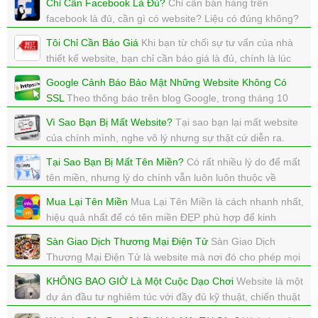
Chỉ Cần Facebook Là Đủ?
Chỉ cần bán hàng trên
xem: 7825 | cập nhật: 20/11/2017 11:45
facebook là đủ, cần gì có website? Liệu có đúng không?
xem: 5900 | cập nhật: 15/11/2017 10:22
Tôi Chỉ Cần Báo Giá
Khi bạn từ chối sự tư vấn của nhà
thiết kế website, bạn chỉ cần báo giá là đủ, chính là lúc
bạn đặt sư thất bại của dự án lên đầu tiên rồi.
Google Cảnh Báo Bảo Mật Những Website Không Có
xem: 5028 | cập nhật: 11/11/2017 11:24
SSL
Theo thông báo trên blog Google, trong tháng 10
này Google Chrome sẽ update phiên bản 62, ở phiên
Vì Sao Bạn Bị Mất Website?
Tại sao bạn lại mất website
bản này sẽ hiển thị dòng chữ NOT SECURE
của chính mình, nghe vô lý nhưng sự thật cứ diễn ra.
xem: 5461 | cập nhật: 27/10/2017 12:32
xem: 9265 | cập nhật: 22/10/2017 11:59
Tại Sao Bạn Bị Mất Tên Miền?
Có rất nhiều lý do để mất
tên miền, nhưng lý do chính vẫn luôn luôn thuộc về
người sở hữu tên miền.
Mua Lại Tên Miền
Mua Lại Tên Miền là cách nhanh nhất,
xem: 6961 | cập nhật: 22/10/2017 11:53
hiệu quả nhất để có tên miền ĐẸP phù hợp để kinh
doanh.
Sàn Giao Dịch Thương Mại Điện Tử
Sàn Giao Dịch
xem: 4964 | cập nhật: 20/10/2017 11:20
Thương Mại Điện Tử là website mà nơi đó cho phép mọi
người được đăng BÁN sản phẩm của mình.
KHÔNG BAO GIỜ Là Một Cuộc Dạo Chơi
Website là một
xem: 4025 | cập nhật: 20/10/2017 11:18
dự án đầu tư nghiêm túc với đầy đủ kỹ thuật, chiến thuật
và kinh phí, không bao giờ là một cuộc dạo chơi.