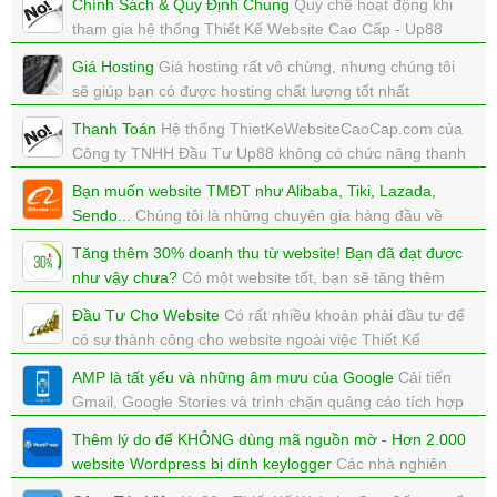
Chính Sách & Quy Định Chung
Quy chế hoạt động khi
tham gia hệ thống Thiết Kế Website Cao Cấp - Up88
xem: 5297 | cập nhật: 24/07/2018 23:30
Giá Hosting
Giá hosting rất vô chừng, nhưng chúng tôi
sẽ giúp bạn có được hosting chất lượng tốt nhất
xem: 5771 | cập nhật: 24/07/2018 23:16
Thanh Toán
Hệ thống ThietKeWebsiteCaoCap.com của
Công ty TNHH Đầu Tư Up88 không có chức năng thanh
toán online.
Bạn muốn website TMĐT như Alibaba, Tiki, Lazada,
xem: 5244 | cập nhật: 24/07/2018 15:58
Sendo...
Chúng tôi là những chuyên gia hàng đầu về
thương mại điện tử. Đảm bảo bạn sẽ được sự tư vấn
Tăng thêm 30% doanh thu từ website! Bạn đã đạt được
miễn phí tuyệt vời nhất mà bạn muốn tìm kiếm.
như vậy chưa?
Có một website tốt, bạn sẽ tăng thêm
xem: 10911 | cập nhật: 04/07/2018 14:02
30% doanh thu, bạn đã đạt được điều này chưa?
Đầu Tư Cho Website
Có rất nhiều khoản phải đầu tư để
xem: 6139 | cập nhật: 08/03/2018 15:18
có sự thành công cho website ngoài việc Thiết Kế
Website
AMP là tất yếu và những âm mưu của Google
Cải tiến
xem: 5355 | cập nhật: 20/02/2018 11:40
Gmail, Google Stories và trình chặn quảng cáo tích hợp
thẳng vào Chrome, tất cả đều được Google thực hiện
Thêm lý do để KHÔNG dùng mã nguồn mờ - Hơn 2.000
trong tuần này với cùng một mục đích.
website Wordpress bị dính keylogger
Các nhà nghiên
xem: 5216 | cập nhật: 17/02/2018 19:16
cứu vừa đưa ra cảnh báo hồi cuối tuần qua rằng hơn