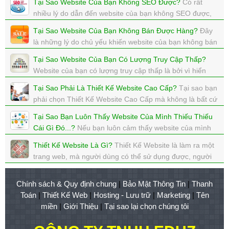
Tại Sao Website Của Bạn Không SEO Được?
Có rất
xem: 2727 | cập nhật: 03/08/2017 21:31
nhiều lý do dẫn đến website của bạn không SEO được,
và lúc này, bạn nên cần sự tư vấn từ những chuyên gia
Tại Sao Website Của Bạn Không Bán Được Hàng?
Đây
của Thiết Kế Website Cao Cấp
là những lý do chủ yếu khiến website của bạn không bán
xem: 2947 | cập nhật: 01/08/2017 22:43
được hàng, mà không bán được hành thì coi như thất
Tại Sao Website Của Bạn Có Lượng Truy Cập Thấp?
bại.
Website của bạn có lượng truy cập thấp là bởi vì hiển
xem: 3436 | cập nhật: 01/08/2017 22:26
nhiên không có ai vào website của bạn cả.
Tại Sao Phải Là Thiết Kế Website Cao Cấp?
Tại sao bạn
xem: 3667 | cập nhật: 01/08/2017 22:23
phải chọn Thiết Kế Website Cao Cấp mà không là bất cứ
cty nào khác?
Tại Sao Bạn Luôn Thấy Website Của Mình Thiếu Thiếu
xem: 2788 | cập nhật: 01/08/2017 22:16
Cái Gì Đó...?
Nếu bạn luôn cảm thấy website của mình
thiều thiếu 1 cái gì đó, thì đó là vì website của bạn chưa
Thiết Kế Website Là Gì?
Thiết Kế Website là làm ra một
đáp ứng được mong muốn của chính bạn.
trang web, mà người dùng có thể sử dụng được, người
xem: 2820 | cập nhật: 01/08/2017 22:12
chủ kiếm tiền được, Google Seo lên Top được,...
xem: 3312 | cập nhật: 31/07/2017 01:14
Chính sách & Quy định chung
|
Bảo Mật Thông Tin
|
Thanh
Toán
|
Thiết Kế Web
|
Hosting - Lưu trữ
|
Marketing
|
Tên
miền
|
Giới Thiệu
|
Tại sao lại chọn chúng tôi