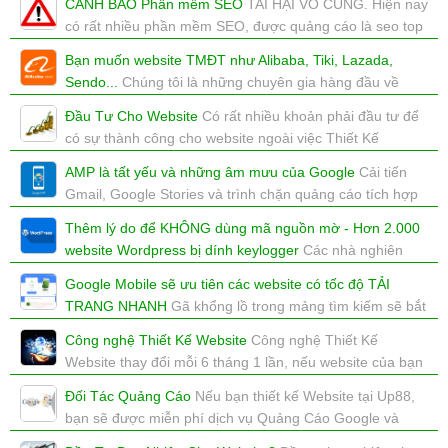
CẢNH BÁO Phần mềm SEO
TAI HẠI VÔ CÙNG. Hiện nay
xem: 5569 | cập nhật: 28/03/2019 23:26
có rất nhiều phần mềm SEO, được quảng cáo là seo top
goolge này nọ? Nhưng liệu có thật không?
Bạn muốn website TMĐT như Alibaba, Tiki, Lazada,
xem: 6922 | cập nhật: 17/12/2018 15:36
Sendo...
Chúng tôi là những chuyên gia hàng đầu về
thương mại điện tử. Đảm bảo bạn sẽ được sự tư vấn
Đầu Tư Cho Website
Có rất nhiều khoản phải đầu tư để
miễn phí tuyệt vời nhất mà bạn muốn tìm kiếm.
có sự thành công cho website ngoài việc Thiết Kế
xem: 10911 | cập nhật: 04/07/2018 14:02
Website
AMP là tất yếu và những âm mưu của Google
Cải tiến
xem: 5355 | cập nhật: 20/02/2018 11:40
Gmail, Google Stories và trình chặn quảng cáo tích hợp
thẳng vào Chrome, tất cả đều được Google thực hiện
Thêm lý do để KHÔNG dùng mã nguồn mờ - Hơn 2.000
trong tuần này với cùng một mục đích.
website Wordpress bị dính keylogger
Các nhà nghiên
xem: 5216 | cập nhật: 17/02/2018 19:16
cứu vừa đưa ra cảnh báo hồi cuối tuần qua rằng hơn
Google Mobile sẽ ưu tiên các website có tốc độ TẢI
2.000 website sử dụng hệ thống quản lý nội dung mã
TRANG NHANH
Gã khổng lồ trong mảng tìm kiếm sẽ bắt
nguồn mở Wordpress hiện đang bị nhiễm một loại
đầu xem xét tốc độ tải trang như một yếu tố bổ sung để
malware
Công nghệ Thiết Kế Website
Công nghệ Thiết Kế
quyết định thứ tự kết quả tìm kiếm được hiển thị trên các
Website thay đổi mỗi 6 tháng 1 lần, nếu website của bạn
xem: 3487 | cập nhật: 31/01/2018 12:39
thiết bị di động.
không được cập nhật công nghệ mới, sẽ đào thải
Đối Tác Quảng Cáo
Nếu bạn thiết kế Website tại Up88,
xem: 6615 | cập nhật: 29/01/2018 14:41
xem: 7561 | cập nhật: 29/01/2018 14:40
bạn sẽ được miễn phí dịch vụ Quảng Cáo Google và
Facebook