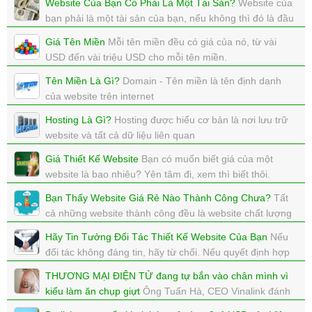
Website Của Bạn Có Phải Là Một Tài Sản?
Website của
xem: 5104 | cập nhật: 18/10/2017 15:18
bạn phải là một tài sản của bạn, nếu không thì đó là đầu
tư sai lầm
Giá Tên Miền
Mỗi tên miền đều có giá của nó, từ vài
xem: 4275 | cập nhật: 17/10/2017 14:56
USD đến vài triệu USD cho mỗi tên miền.
xem: 5670 | cập nhật: 15/10/2017 15:06
Tên Miền Là Gì?
Domain - Tên miền là tên định danh
của website trên internet
xem: 5052 | cập nhật: 11/10/2017 18:08
Hosting Là Gì?
Hosting được hiểu cơ bản là nơi lưu trữ
website và tất cả dữ liệu liên quan
xem: 4999 | cập nhật: 09/10/2017 09:56
Giá Thiết Kế Website
Bạn có muốn biết giá của một
website là bao nhiêu? Yên tâm đi, xem thì biết thôi.
xem: 3166 | cập nhật: 03/10/2017 11:57
Bạn Thấy Website Giá Rẻ Nào Thành Công Chưa?
Tất
cả những website thành công đều là website chất lượng
cao, bạn đã thấy website giá rẻ thành công chưa?
Hãy Tin Tưởng Đối Tác Thiết Kế Website Của Bạn
Nếu
xem: 4540 | cập nhật: 03/10/2017 11:55
đối tác không đáng tin, hãy từ chối. Nếu quyết định hợp
tác hãy tin tưởng vào đối tác Thiết Kế Website của bạn.
THƯƠNG MẠI ĐIỆN TỬ đang tự bắn vào chân mình vì
xem: 6680 | cập nhật: 03/10/2017 11:55
kiểu làm ăn chụp giựt
Ông Tuấn Hà, CEO Vinalink đánh
giá, bên cạnh những người làm thương mại điện tử,