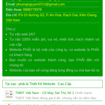
Email:
phuongnguyen07ct@gmail.com
Điện thoại:
0888779976
Địa chỉ:
P3-10 đường 3/2, P. An Hoà, Rạch Giá, Kiên Giang,
Việt Nam
Chú ý:
Tư vấn web 24/7
Tư vấn 100% miễn phí, vui vẻ, nhiệt tình, trách nhiệm và
cao cấp
Website PHẢI là bộ mặt của công ty, có website là PHẢI
có khách hàng
Bạn muốn có website thành công, bạn PHẢI đến với
chúng tôi
Website của bạn sẽ xứng đáng từng đồng xu mà bạn bỏ ra
Tại sao
phải là Thiết Kế Website
Cao Cấp
TMĐT Việt Nam - Cổ Máy Sát Thủ Số 1
Chiếc bánh
TMDT Việt Nam đáng giá tỉ đô, nhưng vẫn là niềm đau
của nhiều ông lớn.