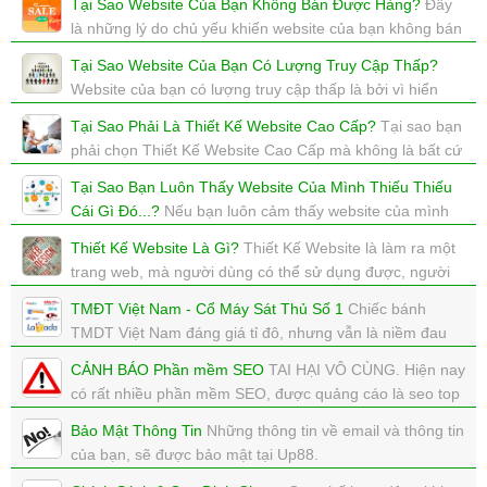
Tại Sao Website Của Bạn Không Bán Được Hàng?
Đây
của Thiết Kế Website Cao Cấp
là những lý do chủ yếu khiến website của bạn không bán
xem: 2947 | cập nhật: 01/08/2017 22:43
được hàng, mà không bán được hành thì coi như thất
Tại Sao Website Của Bạn Có Lượng Truy Cập Thấp?
bại.
Website của bạn có lượng truy cập thấp là bởi vì hiển
xem: 3436 | cập nhật: 01/08/2017 22:26
nhiên không có ai vào website của bạn cả.
Tại Sao Phải Là Thiết Kế Website Cao Cấp?
Tại sao bạn
xem: 3667 | cập nhật: 01/08/2017 22:23
phải chọn Thiết Kế Website Cao Cấp mà không là bất cứ
cty nào khác?
Tại Sao Bạn Luôn Thấy Website Của Mình Thiếu Thiếu
xem: 2788 | cập nhật: 01/08/2017 22:16
Cái Gì Đó...?
Nếu bạn luôn cảm thấy website của mình
thiều thiếu 1 cái gì đó, thì đó là vì website của bạn chưa
Thiết Kế Website Là Gì?
Thiết Kế Website là làm ra một
đáp ứng được mong muốn của chính bạn.
trang web, mà người dùng có thể sử dụng được, người
xem: 2820 | cập nhật: 01/08/2017 22:12
chủ kiếm tiền được, Google Seo lên Top được,...
TMĐT Việt Nam - Cổ Máy Sát Thủ Số 1
Chiếc bánh
xem: 3312 | cập nhật: 31/07/2017 01:14
TMDT Việt Nam đáng giá tỉ đô, nhưng vẫn là niềm đau
của nhiều ông lớn.
CẢNH BÁO Phần mềm SEO
TAI HẠI VÔ CÙNG. Hiện nay
xem: 5569 | cập nhật: 28/03/2019 23:26
có rất nhiều phần mềm SEO, được quảng cáo là seo top
goolge này nọ? Nhưng liệu có thật không?
Bảo Mật Thông Tin
Những thông tin về email và thông tin
xem: 6922 | cập nhật: 17/12/2018 15:36
của bạn, sẽ được bảo mật tại Up88.
xem: 5661 | cập nhật: 25/07/2018 23:59