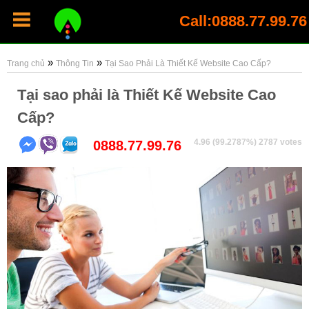
Call:0888.77.99.76
»
»
Trang chủ
Thông Tin
Tại Sao Phải Là Thiết Kế Website Cao Cấp?
Tại sao phải là Thiết Kế Website Cao
Cấp?
4.96
(99.2787%)
2787
votes
0888.77.99.76