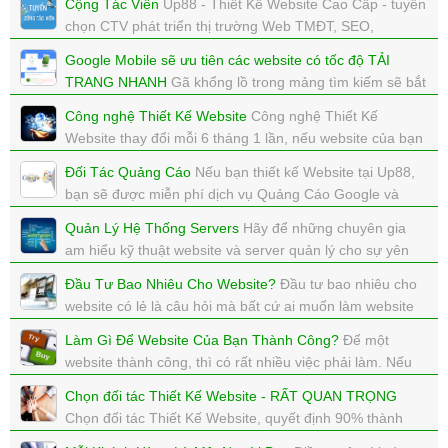
Cộng Tác Viên
Up88 - Thiết Kế Website Cao Cấp - tuyển
2.000 website sử dụng hệ thống quản lý nội dung mã
chọn CTV phát triển thị trường Web TMĐT, SEO,
nguồn mở Wordpress hiện đang bị nhiễm một loại
Marketing Online
malware
Google Mobile sẽ ưu tiên các website có tốc độ TẢI
xem: 6651 | cập nhật: 31/01/2018 12:05
TRANG NHANH
Gã khổng lồ trong mảng tìm kiếm sẽ bắt
xem: 3487 | cập nhật: 31/01/2018 12:39
đầu xem xét tốc độ tải trang như một yếu tố bổ sung để
Công nghệ Thiết Kế Website
Công nghệ Thiết Kế
quyết định thứ tự kết quả tìm kiếm được hiển thị trên các
Website thay đổi mỗi 6 tháng 1 lần, nếu website của bạn
thiết bị di động.
không được cập nhật công nghệ mới, sẽ đào thải
Đối Tác Quảng Cáo
Nếu bạn thiết kế Website tại Up88,
xem: 6615 | cập nhật: 29/01/2018 14:41
xem: 7561 | cập nhật: 29/01/2018 14:40
bạn sẽ được miễn phí dịch vụ Quảng Cáo Google và
Facebook
Quản Lý Hệ Thống Servers
Hãy để những chuyên gia
xem: 3277 | cập nhật: 15/01/2018 12:00
am hiểu kỹ thuật website và server quản lý cho sự yên
tâm của bạn nhé.
Đầu Tư Bao Nhiêu Cho Website?
Đầu tư bao nhiêu cho
xem: 5696 | cập nhật: 12/01/2018 16:01
website có lẻ là câu hỏi mà bất cứ ai muốn làm website
đầu thắc mắc và muốn biết.
Làm Gì Để Website Của Bạn Thành Công?
Để một
xem: 5957 | cập nhật: 12/01/2018 15:01
website thành công, thì có rất nhiều việc phải làm. Nếu
bạn biết phải làm gì, bạn sẽ thành công.
Chọn đối tác Thiết Kế Website - RẤT QUAN TRỌNG
xem: 5354 | cập nhật: 12/01/2018 15:00
Chọn đối tác Thiết Kế Website, quyết định 90% thành
công của website.