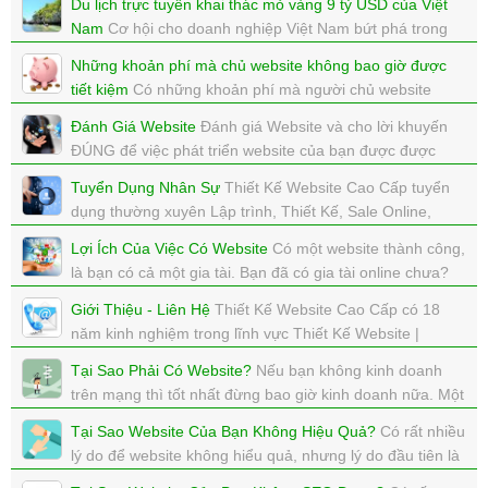
Du lịch trực tuyến khai thác mỏ vàng 9 tỷ USD của Việt
Internet Marketing uy tín, chân chính thì hiện nay có
Nam
Cơ hội cho doanh nghiệp Việt Nam bứt phá trong
những người chỉ nhằm mục tiêu làm sao kiếm tiền
thị trường du lịch trực tuyến, vốn được dự báo lên đến 9
nhanh, làm ăn chộp giật và thậm chí lừa đảo.
Những khoản phí mà chủ website không bao giờ được
tỷ USD vào năm 2025
tiết kiệm
Có những khoản phí mà người chủ website
xem: 5554 | cập nhật: 15/09/2017 12:33
xem: 4729 | cập nhật: 30/08/2017 16:32
không bao giờ được phép tiết kiệm, tiết kiệm để thất bại
Đánh Giá Website
Đánh giá Website và cho lời khuyến
thì tiết kiệm làm gì?
ĐÚNG để việc phát triển website của bạn được được
xem: 4754 | cập nhật: 30/08/2017 16:22
hiệu quả hơn.
Tuyển Dụng Nhân Sự
Thiết Kế Website Cao Cấp tuyển
xem: 3152 | cập nhật: 14/08/2017 13:33
dụng thường xuyên Lập trình, Thiết Kế, Sale Online,
SEO,...
Lợi Ích Của Việc Có Website
Có một website thành công,
xem: 5090 | cập nhật: 07/08/2017 17:59
là bạn có cả một gia tài. Bạn đã có gia tài online chưa?
xem: 2885 | cập nhật: 07/08/2017 17:51
Giới Thiệu - Liên Hệ
Thiết Kế Website Cao Cấp có 18
năm kinh nghiệm trong lĩnh vực Thiết Kế Website |
TMĐT | SEO | Marketing Online
Tại Sao Phải Có Website?
Nếu bạn không kinh doanh
xem: 5338 | cập nhật: 07/08/2017 12:52
trên mạng thì tốt nhất đừng bao giờ kinh doanh nữa. Một
câu nói khá hay của Bill Gates về câu chuyện thành
Tại Sao Website Của Bạn Không Hiệu Quả?
Có rất nhiều
công!
lý do để website không hiểu quả, nhưng lý do đầu tiên là
xem: 3194 | cập nhật: 06/08/2017 11:34
TẠI chính người chủ website.