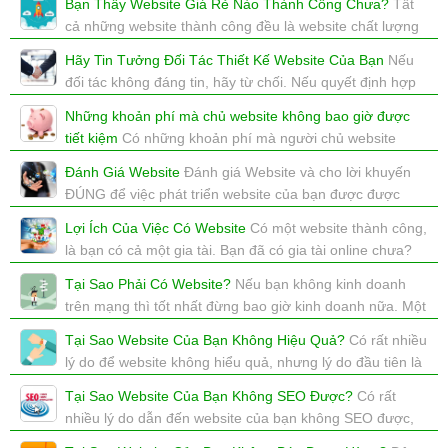
Bạn Thấy Website Giá Rẻ Nào Thành Công Chưa?
Tất
cả những website thành công đều là website chất lượng
cao, bạn đã thấy website giá rẻ thành công chưa?
Hãy Tin Tưởng Đối Tác Thiết Kế Website Của Bạn
Nếu
xem: 4540 | cập nhật: 03/10/2017 11:55
đối tác không đáng tin, hãy từ chối. Nếu quyết định hợp
tác hãy tin tưởng vào đối tác Thiết Kế Website của bạn.
Những khoản phí mà chủ website không bao giờ được
xem: 6680 | cập nhật: 03/10/2017 11:55
tiết kiệm
Có những khoản phí mà người chủ website
không bao giờ được phép tiết kiệm, tiết kiệm để thất bại
Đánh Giá Website
Đánh giá Website và cho lời khuyến
thì tiết kiệm làm gì?
ĐÚNG để việc phát triển website của bạn được được
xem: 4754 | cập nhật: 30/08/2017 16:22
hiệu quả hơn.
Lợi Ích Của Việc Có Website
Có một website thành công,
xem: 3152 | cập nhật: 14/08/2017 13:33
là bạn có cả một gia tài. Bạn đã có gia tài online chưa?
xem: 2885 | cập nhật: 07/08/2017 17:51
Tại Sao Phải Có Website?
Nếu bạn không kinh doanh
trên mạng thì tốt nhất đừng bao giờ kinh doanh nữa. Một
câu nói khá hay của Bill Gates về câu chuyện thành
Tại Sao Website Của Bạn Không Hiệu Quả?
Có rất nhiều
công!
lý do để website không hiểu quả, nhưng lý do đầu tiên là
xem: 3194 | cập nhật: 06/08/2017 11:34
TẠI chính người chủ website.
Tại Sao Website Của Bạn Không SEO Được?
Có rất
xem: 2727 | cập nhật: 03/08/2017 21:31
nhiều lý do dẫn đến website của bạn không SEO được,
và lúc này, bạn nên cần sự tư vấn từ những chuyên gia