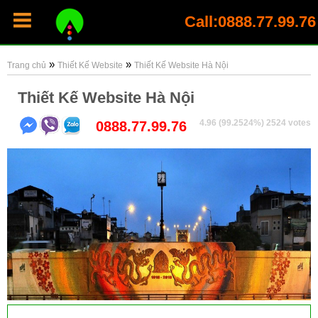
Call:0888.77.99.76
»
»
Trang chủ
Thiết Kế Website
Thiết Kế Website Hà Nội
Thiết Kế Website Hà Nội
4.96
(99.2524%)
2524
votes
0888.77.99.76