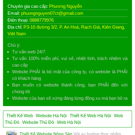
Chuyên gia cao cấp:
Phương Nguyễn
Email:
phuongnguyen07ct@gmail.com
Điện thoại:
0888779976
Địa chỉ:
P3-10 đường 3/2, P. An Hoà, Rạch Giá, Kiên Giang,
Việt Nam
Chú ý:
Tư vấn web 24/7
Tư vấn 100% miễn phí, vui vẻ, nhiệt tình, trách nhiệm và
cao cấp
Website PHẢI là bộ mặt của công ty, có website là PHẢI
có khách hàng
Bạn muốn có website thành công, bạn PHẢI đến với
chúng tôi
Website của bạn sẽ xứng đáng từng đồng xu mà bạn bỏ ra
Thiết Kế Web
Website Hà Nội
Thiết Kế Web Hà Nội
Web
Thủ Đô
Website Thủ Đô
Web Hà Nội
Thiết Kế Website Nông Sản
Với xu hướng thực phẩm