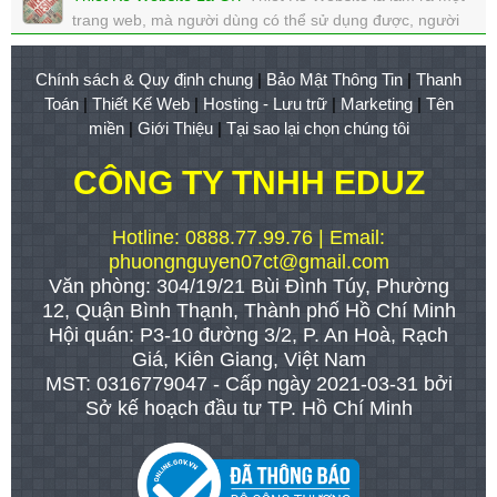
đáp ứng được mong muốn của chính bạn.
trang web, mà người dùng có thể sử dụng được, người
xem: 2819 | cập nhật: 01/08/2017 22:12
chủ kiếm tiền được, Google Seo lên Top được,...
xem: 3312 | cập nhật: 31/07/2017 01:14
Chính sách & Quy định chung
|
Bảo Mật Thông Tin
|
Thanh
Toán
|
Thiết Kế Web
|
Hosting - Lưu trữ
|
Marketing
|
Tên
miền
|
Giới Thiệu
|
Tại sao lại chọn chúng tôi
CÔNG TY TNHH EDUZ
Hotline: 0888.77.99.76 | Email:
phuongnguyen07ct@gmail.com
Văn phòng: 304/19/21 Bùi Đình Túy, Phường
12, Quận Bình Thạnh, Thành phố Hồ Chí Minh
Hội quán: P3-10 đường 3/2, P. An Hoà, Rạch
Giá, Kiên Giang, Việt Nam
MST: 0316779047 - Cấp ngày 2021-03-31 bởi
Sở kế hoạch đầu tư TP. Hồ Chí Minh