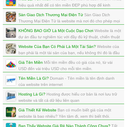
xem: 6960 | cập nhật: 22/10/2017 11:53
hiệu quả nhất để có tên miền ĐẸP phù hợp để kinh
doanh.
Sàn Giao Dịch Thương Mại Điện Tử
Sàn Giao Dịch
xem: 4964 | cập nhật: 20/10/2017 11:20
Thương Mại Điện Tử là website mà nơi đó cho phép mọi
người được đăng BÁN sản phẩm của mình.
KHÔNG BAO GIỜ Là Một Cuộc Dạo Chơi
Website là một
xem: 4024 | cập nhật: 20/10/2017 11:18
dự án đầu tư nghiêm túc với đầy đủ kỹ thuật, chiến thuật
và kinh phí, không bao giờ là một cuộc dạo chơi.
Website Của Bạn Có Phải Là Một Tài Sản?
Website của
xem: 5104 | cập nhật: 18/10/2017 15:18
bạn phải là một tài sản của bạn, nếu không thì đó là đầu
tư sai lầm
Giá Tên Miền
Mỗi tên miền đều có giá của nó, từ vài
xem: 4275 | cập nhật: 17/10/2017 14:56
USD đến vài triệu USD cho mỗi tên miền.
xem: 5670 | cập nhật: 15/10/2017 15:06
Tên Miền Là Gì?
Domain - Tên miền là tên định danh
của website trên internet
xem: 5051 | cập nhật: 11/10/2017 18:08
Hosting Là Gì?
Hosting được hiểu cơ bản là nơi lưu trữ
website và tất cả dữ liệu liên quan
xem: 4997 | cập nhật: 09/10/2017 09:56
Giá Thiết Kế Website
Bạn có muốn biết giá của một
website là bao nhiêu? Yên tâm đi, xem thì biết thôi.
xem: 3166 | cập nhật: 03/10/2017 11:57
Bạn Thấy Website Giá Rẻ Nào Thành Công Chưa?
Tất