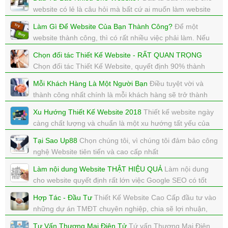
xem: 5696 | cập nhật: 12/01/2018 16:01
website có lẻ là câu hỏi mà bất cứ ai muốn làm website
đầu thắc mắc và muốn biết.
Làm Gì Để Website Của Bạn Thành Công?
Để một
xem: 5957 | cập nhật: 12/01/2018 15:01
website thành công, thì có rất nhiều việc phải làm. Nếu
bạn biết phải làm gì, bạn sẽ thành công.
Chọn đối tác Thiết Kế Website - RẤT QUAN TRỌNG
xem: 5354 | cập nhật: 12/01/2018 15:00
Chọn đối tác Thiết Kế Website, quyết định 90% thành
công của website.
Mỗi Khách Hàng Là Một Người Bạn
Điều tuyệt vời và
xem: 6581 | cập nhật: 12/01/2018 14:59
thành công nhất chính là mỗi khách hàng sẽ trở thành
một người bạn của chính mình.
Xu Hướng Thiết Kế Website 2018
Thiết kế website ngày
xem: 9235 | cập nhật: 12/01/2018 14:58
càng chất lượng và chuẩn là một xu hướng tất yếu của
tất cả website
Tại Sao Up88
Chọn chúng tôi, vì chúng tôi đảm bảo công
xem: 3258 | cập nhật: 10/01/2018 21:29
nghệ Website tiên tiến và cao cấp nhất
xem: 6353 | cập nhật: 10/01/2018 21:00
Làm nội dung Website THẬT HIỆU QUẢ
Làm nội dung
cho website quyết định rất lớn việc Google SEO có tốt
không. Khách hàng có ở lại website của bạn không, mua
Hợp Tác - Đầu Tư
Thiết Kế Website Cao Cấp đầu tư vào
hàng không.
những dự án TMĐT chuyên nghiệp, chia sẽ lợi nhuận,
xem: 3400 | cập nhật: 16/12/2017 15:55
chia sẽ thành công.
Tư Vấn Thương Mại Điện Tử
Tứ vấn Thương Mại Điện