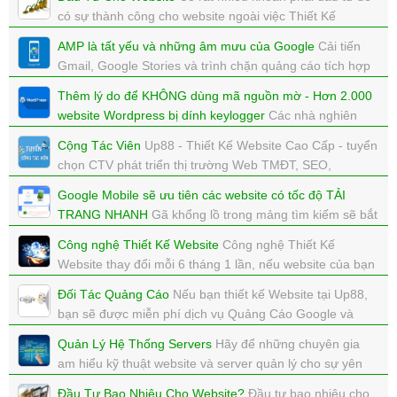
xem: 6138 | cập nhật: 08/03/2018 15:18
có sự thành công cho website ngoài việc Thiết Kế
Website
AMP là tất yếu và những âm mưu của Google
Cải tiến
xem: 5355 | cập nhật: 20/02/2018 11:40
Gmail, Google Stories và trình chặn quảng cáo tích hợp
thẳng vào Chrome, tất cả đều được Google thực hiện
Thêm lý do để KHÔNG dùng mã nguồn mờ - Hơn 2.000
trong tuần này với cùng một mục đích.
website Wordpress bị dính keylogger
Các nhà nghiên
xem: 5215 | cập nhật: 17/02/2018 19:16
cứu vừa đưa ra cảnh báo hồi cuối tuần qua rằng hơn
Cộng Tác Viên
Up88 - Thiết Kế Website Cao Cấp - tuyển
2.000 website sử dụng hệ thống quản lý nội dung mã
chọn CTV phát triển thị trường Web TMĐT, SEO,
nguồn mở Wordpress hiện đang bị nhiễm một loại
Marketing Online
malware
Google Mobile sẽ ưu tiên các website có tốc độ TẢI
xem: 6650 | cập nhật: 31/01/2018 12:05
TRANG NHANH
Gã khổng lồ trong mảng tìm kiếm sẽ bắt
xem: 3487 | cập nhật: 31/01/2018 12:39
đầu xem xét tốc độ tải trang như một yếu tố bổ sung để
Công nghệ Thiết Kế Website
Công nghệ Thiết Kế
quyết định thứ tự kết quả tìm kiếm được hiển thị trên các
Website thay đổi mỗi 6 tháng 1 lần, nếu website của bạn
thiết bị di động.
không được cập nhật công nghệ mới, sẽ đào thải
Đối Tác Quảng Cáo
Nếu bạn thiết kế Website tại Up88,
xem: 6615 | cập nhật: 29/01/2018 14:41
xem: 7561 | cập nhật: 29/01/2018 14:40
bạn sẽ được miễn phí dịch vụ Quảng Cáo Google và
Facebook
Quản Lý Hệ Thống Servers
Hãy để những chuyên gia
xem: 3276 | cập nhật: 15/01/2018 12:00
am hiểu kỹ thuật website và server quản lý cho sự yên
tâm của bạn nhé.
Đầu Tư Bao Nhiêu Cho Website?
Đầu tư bao nhiêu cho