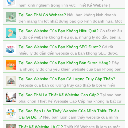
năm kinh nghiệm trong lĩnh vực Thiết Kế Website |
TMĐT | SEO | Marketing Online
Tại Sao Phải Có Website?
Nếu bạn không kinh doanh
xem: 5337 | cập nhật: 07/08/2017 12:52
trên mạng thì tốt nhất đừng bao giờ kinh doanh nữa. Một
câu nói khá hay của Bill Gates về câu chuyện thành
Tại Sao Website Của Bạn Không Hiệu Quả?
Có rất nhiều
công!
lý do để website không hiểu quả, nhưng lý do đầu tiên là
xem: 3194 | cập nhật: 06/08/2017 11:34
TẠI chính người chủ website.
Tại Sao Website Của Bạn Không SEO Được?
Có rất
xem: 2727 | cập nhật: 03/08/2017 21:31
nhiều lý do dẫn đến website của bạn không SEO được,
và lúc này, bạn nên cần sự tư vấn từ những chuyên gia
Tại Sao Website Của Bạn Không Bán Được Hàng?
Đây
của Thiết Kế Website Cao Cấp
là những lý do chủ yếu khiến website của bạn không bán
xem: 2947 | cập nhật: 01/08/2017 22:43
được hàng, mà không bán được hành thì coi như thất
Tại Sao Website Của Bạn Có Lượng Truy Cập Thấp?
bại.
Website của bạn có lượng truy cập thấp là bởi vì hiển
xem: 3436 | cập nhật: 01/08/2017 22:26
nhiên không có ai vào website của bạn cả.
Tại Sao Phải Là Thiết Kế Website Cao Cấp?
Tại sao bạn
xem: 3667 | cập nhật: 01/08/2017 22:23
phải chọn Thiết Kế Website Cao Cấp mà không là bất cứ
cty nào khác?
Tại Sao Bạn Luôn Thấy Website Của Mình Thiếu Thiếu
xem: 2787 | cập nhật: 01/08/2017 22:16
Cái Gì Đó...?
Nếu bạn luôn cảm thấy website của mình
thiều thiếu 1 cái gì đó, thì đó là vì website của bạn chưa
Thiết Kế Website Là Gì?
Thiết Kế Website là làm ra một