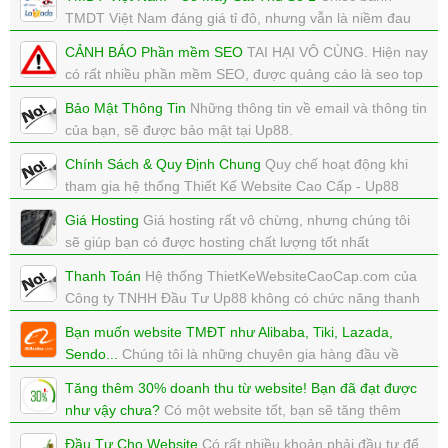
xem: 3314 | cập nhật: 04/08/2017 13:39
TMDT Việt Nam đáng giá tỉ đô, nhưng vẫn là niềm đau
của nhiều ông lớn.
CẢNH BÁO Phần mềm SEO
TAI HẠI VÔ CÙNG. Hiện nay
xem: 5569 | cập nhật: 28/03/2019 23:26
có rất nhiều phần mềm SEO, được quảng cáo là seo top
goolge này nọ? Nhưng liệu có thật không?
Bảo Mật Thông Tin
Những thông tin về email và thông tin
xem: 6921 | cập nhật: 17/12/2018 15:36
của bạn, sẽ được bảo mật tại Up88.
xem: 5661 | cập nhật: 25/07/2018 23:59
Chính Sách & Quy Định Chung
Quy chế hoạt động khi
tham gia hệ thống Thiết Kế Website Cao Cấp - Up88
xem: 5295 | cập nhật: 24/07/2018 23:30
Giá Hosting
Giá hosting rất vô chừng, nhưng chúng tôi
sẽ giúp bạn có được hosting chất lượng tốt nhất
xem: 5771 | cập nhật: 24/07/2018 23:16
Thanh Toán
Hệ thống ThietKeWebsiteCaoCap.com của
Công ty TNHH Đầu Tư Up88 không có chức năng thanh
toán online.
Bạn muốn website TMĐT như Alibaba, Tiki, Lazada,
xem: 5244 | cập nhật: 24/07/2018 15:58
Sendo...
Chúng tôi là những chuyên gia hàng đầu về
thương mại điện tử. Đảm bảo bạn sẽ được sự tư vấn
Tăng thêm 30% doanh thu từ website! Bạn đã đạt được
miễn phí tuyệt vời nhất mà bạn muốn tìm kiếm.
như vậy chưa?
Có một website tốt, bạn sẽ tăng thêm
xem: 10910 | cập nhật: 04/07/2018 14:02
30% doanh thu, bạn đã đạt được điều này chưa?
Đầu Tư Cho Website
Có rất nhiều khoản phải đầu tư để