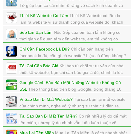
xem: 9558 | cập nhật: 16/12/2017 15:55
Tử giúp bạn có cái nhìn rõ ràng về cách kinh doanh và
vận hành trong lĩnh vực Thương Mại Điện Tử
Thiết Kế Website Có Tâm
Thiết Kế Website có tâm là
xem: 10827 | cập nhật: 16/12/2017 15:54
làm ra website vì sự thành công của website đó, khách
hàng đó. Có trách nhiệm với website mà mình làm ra.
Sếp Em Bận Lắm
Nếu Sếp của em bận lắm không có
xem: 5507 | cập nhật: 16/12/2017 15:48
thời gian để quan tâm đến website, em thì không có
quyền, vậy cty em làm website để làm gì?
Chỉ Cần Facebook Là Đủ?
Chỉ cần bán hàng trên
xem: 7825 | cập nhật: 20/11/2017 11:45
facebook là đủ, cần gì có website? Liệu có đúng không?
xem: 5898 | cập nhật: 15/11/2017 10:22
Tôi Chỉ Cần Báo Giá
Khi bạn từ chối sự tư vấn của nhà
thiết kế website, bạn chỉ cần báo giá là đủ, chính là lúc
bạn đặt sư thất bại của dự án lên đầu tiên rồi.
Google Cảnh Báo Bảo Mật Những Website Không Có
xem: 5028 | cập nhật: 11/11/2017 11:24
SSL
Theo thông báo trên blog Google, trong tháng 10
này Google Chrome sẽ update phiên bản 62, ở phiên
Vì Sao Bạn Bị Mất Website?
Tại sao bạn lại mất website
bản này sẽ hiển thị dòng chữ NOT SECURE
của chính mình, nghe vô lý nhưng sự thật cứ diễn ra.
xem: 5461 | cập nhật: 27/10/2017 12:32
xem: 9265 | cập nhật: 22/10/2017 11:59
Tại Sao Bạn Bị Mất Tên Miền?
Có rất nhiều lý do để mất
tên miền, nhưng lý do chính vẫn luôn luôn thuộc về
người sở hữu tên miền.
Mua Lại Tên Miền
Mua Lại Tên Miền là cách nhanh nhất,