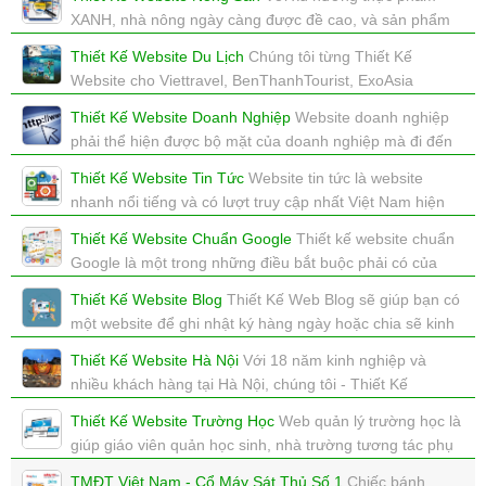
XANH, nhà nông ngày càng được đề cao, và sản phẩm
nhà nông luôn được ưu chuộng.
Thiết Kế Website Du Lịch
Chúng tôi từng Thiết Kế
xem: 3317 | cập nhật: 16/12/2017 16:04
Website cho Viettravel, BenThanhTourist, ExoAsia
Travel,... chúng tôi sẽ làm cho bạn một website về du lịch
Thiết Kế Website Doanh Nghiệp
Website doanh nghiệp
tuyệt vời.
phải thể hiện được bộ mặt của doanh nghiệp mà đi đến
xem: 3855 | cập nhật: 16/12/2017 15:46
đâu bạn cũng tự hào về nó.
Thiết Kế Website Tin Tức
Website tin tức là website
xem: 6830 | cập nhật: 16/12/2017 15:44
nhanh nổi tiếng và có lượt truy cập nhất Việt Nam hiện
tại
Thiết Kế Website Chuẩn Google
Thiết kế website chuẩn
xem: 3249 | cập nhật: 16/12/2017 15:44
Google là một trong những điều bắt buộc phải có của
mỗi website, nếu bạn muốn SEO Google lên TOP
Thiết Kế Website Blog
Thiết Kế Web Blog sẽ giúp bạn có
xem: 2985 | cập nhật: 16/12/2017 15:41
một website để ghi nhật ký hàng ngày hoặc chia sẽ kinh
nghiệm, quảng cáo, pr
Thiết Kế Website Hà Nội
Với 18 năm kinh nghiệp và
xem: 2807 | cập nhật: 08/08/2017 18:19
nhiều khách hàng tại Hà Nội, chúng tôi - Thiết Kế
Website Cao Cấp - sẽ làm tốt cho bạn.
Thiết Kế Website Trường Học
Web quản lý trường học là
xem: 2525 | cập nhật: 06/08/2017 16:04
giúp giáo viên quản học sinh, nhà trường tương tác phụ
huynh, bảng điểm là online...
TMĐT Việt Nam - Cổ Máy Sát Thủ Số 1
Chiếc bánh