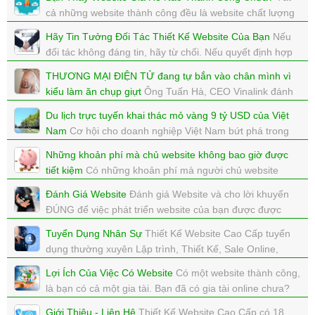
cả những website thành công đều là website chất lượng
cao, bạn đã thấy website giá rẻ thành công chưa?
Hãy Tin Tưởng Đối Tác Thiết Kế Website Của Bạn
Nếu
xem: 4540 | cập nhật: 03/10/2017 11:55
đối tác không đáng tin, hãy từ chối. Nếu quyết định hợp
tác hãy tin tưởng vào đối tác Thiết Kế Website của bạn.
THƯƠNG MẠI ĐIỆN TỬ đang tự bắn vào chân mình vì
xem: 6680 | cập nhật: 03/10/2017 11:55
kiểu làm ăn chụp giựt
Ông Tuấn Hà, CEO Vinalink đánh
giá, bên cạnh những người làm thương mại điện tử,
Du lịch trực tuyến khai thác mỏ vàng 9 tỷ USD của Việt
Internet Marketing uy tín, chân chính thì hiện nay có
Nam
Cơ hội cho doanh nghiệp Việt Nam bứt phá trong
những người chỉ nhằm mục tiêu làm sao kiếm tiền
thị trường du lịch trực tuyến, vốn được dự báo lên đến 9
nhanh, làm ăn chộp giật và thậm chí lừa đảo.
Những khoản phí mà chủ website không bao giờ được
tỷ USD vào năm 2025
tiết kiệm
Có những khoản phí mà người chủ website
xem: 5554 | cập nhật: 15/09/2017 12:33
xem: 4729 | cập nhật: 30/08/2017 16:32
không bao giờ được phép tiết kiệm, tiết kiệm để thất bại
Đánh Giá Website
Đánh giá Website và cho lời khuyến
thì tiết kiệm làm gì?
ĐÚNG để việc phát triển website của bạn được được
xem: 4754 | cập nhật: 30/08/2017 16:22
hiệu quả hơn.
Tuyển Dụng Nhân Sự
Thiết Kế Website Cao Cấp tuyển
xem: 3152 | cập nhật: 14/08/2017 13:33
dụng thường xuyên Lập trình, Thiết Kế, Sale Online,
SEO,...
Lợi Ích Của Việc Có Website
Có một website thành công,
xem: 5090 | cập nhật: 07/08/2017 17:59
là bạn có cả một gia tài. Bạn đã có gia tài online chưa?
xem: 2885 | cập nhật: 07/08/2017 17:51
Giới Thiệu - Liên Hệ
Thiết Kế Website Cao Cấp có 18