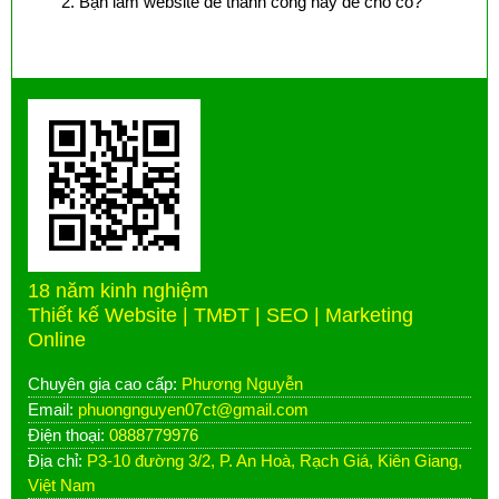
Bạn làm website để thành công hay để cho có?
18 năm kinh nghiệm
Thiết kế Website | TMĐT | SEO | Marketing
Online
Chuyên gia cao cấp:
Phương Nguyễn
Email:
phuongnguyen07ct@gmail.com
Điện thoại:
0888779976
Địa chỉ:
P3-10 đường 3/2, P. An Hoà, Rạch Giá, Kiên Giang,
Việt Nam