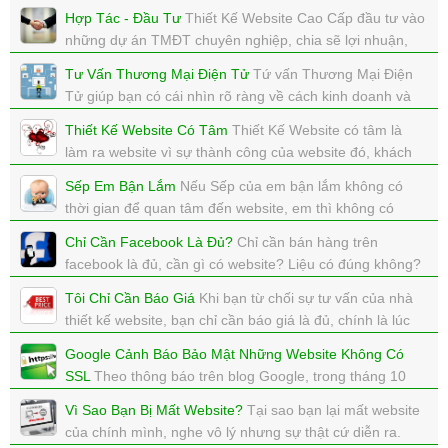
không. Khách hàng có ở lại website của bạn không, mua
Hợp Tác - Đầu Tư
Thiết Kế Website Cao Cấp đầu tư vào
hàng không.
những dự án TMĐT chuyên nghiệp, chia sẽ lợi nhuận,
xem: 3400 | cập nhật: 16/12/2017 15:55
chia sẽ thành công.
Tư Vấn Thương Mại Điện Tử
Tứ vấn Thương Mại Điện
xem: 9560 | cập nhật: 16/12/2017 15:55
Tử giúp bạn có cái nhìn rõ ràng về cách kinh doanh và
vận hành trong lĩnh vực Thương Mại Điện Tử
Thiết Kế Website Có Tâm
Thiết Kế Website có tâm là
xem: 10827 | cập nhật: 16/12/2017 15:54
làm ra website vì sự thành công của website đó, khách
hàng đó. Có trách nhiệm với website mà mình làm ra.
Sếp Em Bận Lắm
Nếu Sếp của em bận lắm không có
xem: 5509 | cập nhật: 16/12/2017 15:48
thời gian để quan tâm đến website, em thì không có
quyền, vậy cty em làm website để làm gì?
Chỉ Cần Facebook Là Đủ?
Chỉ cần bán hàng trên
xem: 7825 | cập nhật: 20/11/2017 11:45
facebook là đủ, cần gì có website? Liệu có đúng không?
xem: 5901 | cập nhật: 15/11/2017 10:22
Tôi Chỉ Cần Báo Giá
Khi bạn từ chối sự tư vấn của nhà
thiết kế website, bạn chỉ cần báo giá là đủ, chính là lúc
bạn đặt sư thất bại của dự án lên đầu tiên rồi.
Google Cảnh Báo Bảo Mật Những Website Không Có
xem: 5028 | cập nhật: 11/11/2017 11:24
SSL
Theo thông báo trên blog Google, trong tháng 10
này Google Chrome sẽ update phiên bản 62, ở phiên
Vì Sao Bạn Bị Mất Website?
Tại sao bạn lại mất website
bản này sẽ hiển thị dòng chữ NOT SECURE
của chính mình, nghe vô lý nhưng sự thật cứ diễn ra.
xem: 5461 | cập nhật: 27/10/2017 12:32