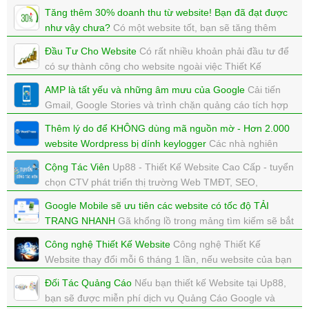
thương mại điện tử. Đảm bảo bạn sẽ được sự tư vấn
Tăng thêm 30% doanh thu từ website! Bạn đã đạt được
miễn phí tuyệt vời nhất mà bạn muốn tìm kiếm.
như vậy chưa?
Có một website tốt, bạn sẽ tăng thêm
xem: 10911 | cập nhật: 04/07/2018 14:02
30% doanh thu, bạn đã đạt được điều này chưa?
Đầu Tư Cho Website
Có rất nhiều khoản phải đầu tư để
xem: 6139 | cập nhật: 08/03/2018 15:18
có sự thành công cho website ngoài việc Thiết Kế
Website
AMP là tất yếu và những âm mưu của Google
Cải tiến
xem: 5355 | cập nhật: 20/02/2018 11:40
Gmail, Google Stories và trình chặn quảng cáo tích hợp
thẳng vào Chrome, tất cả đều được Google thực hiện
Thêm lý do để KHÔNG dùng mã nguồn mờ - Hơn 2.000
trong tuần này với cùng một mục đích.
website Wordpress bị dính keylogger
Các nhà nghiên
xem: 5216 | cập nhật: 17/02/2018 19:16
cứu vừa đưa ra cảnh báo hồi cuối tuần qua rằng hơn
Cộng Tác Viên
Up88 - Thiết Kế Website Cao Cấp - tuyển
2.000 website sử dụng hệ thống quản lý nội dung mã
chọn CTV phát triển thị trường Web TMĐT, SEO,
nguồn mở Wordpress hiện đang bị nhiễm một loại
Marketing Online
malware
Google Mobile sẽ ưu tiên các website có tốc độ TẢI
xem: 6651 | cập nhật: 31/01/2018 12:05
TRANG NHANH
Gã khổng lồ trong mảng tìm kiếm sẽ bắt
xem: 3487 | cập nhật: 31/01/2018 12:39
đầu xem xét tốc độ tải trang như một yếu tố bổ sung để
Công nghệ Thiết Kế Website
Công nghệ Thiết Kế
quyết định thứ tự kết quả tìm kiếm được hiển thị trên các
Website thay đổi mỗi 6 tháng 1 lần, nếu website của bạn
thiết bị di động.
không được cập nhật công nghệ mới, sẽ đào thải
Đối Tác Quảng Cáo
Nếu bạn thiết kế Website tại Up88,
xem: 6615 | cập nhật: 29/01/2018 14:41
xem: 7561 | cập nhật: 29/01/2018 14:40
bạn sẽ được miễn phí dịch vụ Quảng Cáo Google và