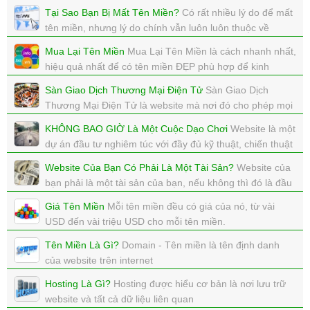
xem: 9265 | cập nhật: 22/10/2017 11:59
Tại Sao Bạn Bị Mất Tên Miền?
Có rất nhiều lý do để mất
tên miền, nhưng lý do chính vẫn luôn luôn thuộc về
người sở hữu tên miền.
Mua Lại Tên Miền
Mua Lại Tên Miền là cách nhanh nhất,
xem: 6961 | cập nhật: 22/10/2017 11:53
hiệu quả nhất để có tên miền ĐẸP phù hợp để kinh
doanh.
Sàn Giao Dịch Thương Mại Điện Tử
Sàn Giao Dịch
xem: 4964 | cập nhật: 20/10/2017 11:20
Thương Mại Điện Tử là website mà nơi đó cho phép mọi
người được đăng BÁN sản phẩm của mình.
KHÔNG BAO GIỜ Là Một Cuộc Dạo Chơi
Website là một
xem: 4026 | cập nhật: 20/10/2017 11:18
dự án đầu tư nghiêm túc với đầy đủ kỹ thuật, chiến thuật
và kinh phí, không bao giờ là một cuộc dạo chơi.
Website Của Bạn Có Phải Là Một Tài Sản?
Website của
xem: 5105 | cập nhật: 18/10/2017 15:18
bạn phải là một tài sản của bạn, nếu không thì đó là đầu
tư sai lầm
Giá Tên Miền
Mỗi tên miền đều có giá của nó, từ vài
xem: 4275 | cập nhật: 17/10/2017 14:56
USD đến vài triệu USD cho mỗi tên miền.
xem: 5670 | cập nhật: 15/10/2017 15:06
Tên Miền Là Gì?
Domain - Tên miền là tên định danh
của website trên internet
xem: 5052 | cập nhật: 11/10/2017 18:08
Hosting Là Gì?
Hosting được hiểu cơ bản là nơi lưu trữ
website và tất cả dữ liệu liên quan