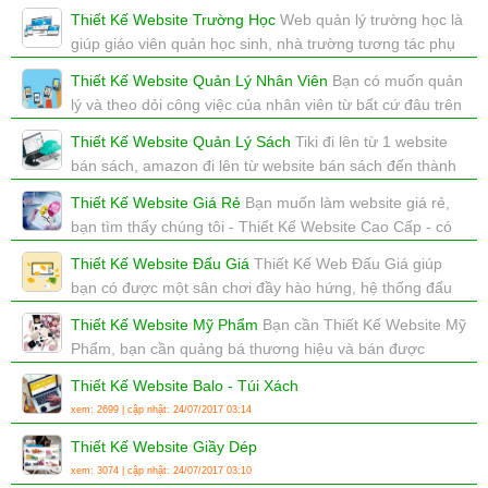
Website Cao Cấp - sẽ làm tốt cho bạn.
Thiết Kế Website Trường Học
Web quản lý trường học là
xem: 2526 | cập nhật: 06/08/2017 16:04
giúp giáo viên quản học sinh, nhà trường tương tác phụ
huynh, bảng điểm là online...
Thiết Kế Website Quản Lý Nhân Viên
Bạn có muốn quản
xem: 3316 | cập nhật: 04/08/2017 13:39
lý và theo dỏi công việc của nhân viên từ bất cứ đâu trên
thế giới không?
Thiết Kế Website Quản Lý Sách
Tiki đi lên từ 1 website
xem: 3858 | cập nhật: 04/08/2017 13:37
bán sách, amazon đi lên từ website bán sách đến thành
trùm TMĐT thế giới
Thiết Kế Website Giá Rẻ
Bạn muốn làm website giá rẻ,
xem: 4454 | cập nhật: 04/08/2017 13:19
bạn tìm thấy chúng tôi - Thiết Kế Website Cao Cấp - có
gì đó SAI SAI, nhưng ĐÚNG :)
Thiết Kế Website Đấu Giá
Thiết Kế Web Đấu Giá giúp
xem: 3312 | cập nhật: 04/08/2017 11:15
bạn có được một sân chơi đầy hào hứng, hệ thống đấu
giá chuyên nghiệp.
Thiết Kế Website Mỹ Phẩm
Bạn cần Thiết Kế Website Mỹ
xem: 3359 | cập nhật: 04/08/2017 10:13
Phẩm, bạn cần quảng bá thương hiệu và bán được
hàng, bạn cần thành công?
Thiết Kế Website Balo - Túi Xách
xem: 5592 | cập nhật: 04/08/2017 10:05
xem: 2699 | cập nhật: 24/07/2017 03:14
Thiết Kế Website Giầy Dép
xem: 3074 | cập nhật: 24/07/2017 03:10