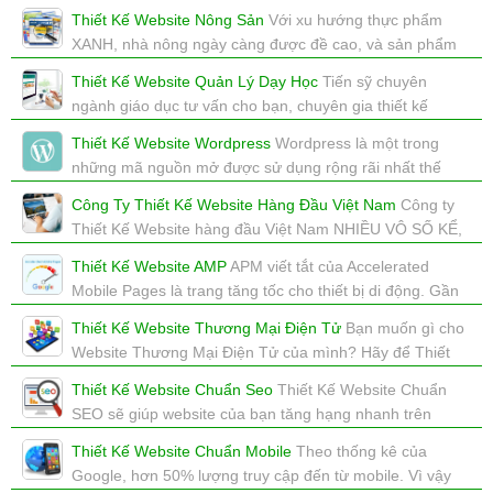
tốt cho bạn, nếu không, không trả tiền :)
Thiết Kế Website Nông Sản
Với xu hướng thực phẩm
xem: 4461 | cập nhật: 16/12/2017 16:08
XANH, nhà nông ngày càng được đề cao, và sản phẩm
nhà nông luôn được ưu chuộng.
Thiết Kế Website Quản Lý Dạy Học
Tiến sỹ chuyên
xem: 3318 | cập nhật: 16/12/2017 16:04
ngành giáo dục tư vấn cho bạn, chuyên gia thiết kế
website hỗ trợ bạn, bạn sẽ có website về đào tạo thành
Thiết Kế Website Wordpress
Wordpress là một trong
công.
những mã nguồn mở được sử dụng rộng rãi nhất thế
xem: 2629 | cập nhật: 16/12/2017 16:03
giới. Thiết Kế Website Wordpress kiếm được rất nhiều
Công Ty Thiết Kế Website Hàng Đầu Việt Nam
Công ty
khách hàng.
Thiết Kế Website hàng đầu Việt Nam NHIỀU VÔ SỐ KỂ,
xem: 3498 | cập nhật: 16/12/2017 16:03
nhưng cty website thực sự đi cùng sự thành công của
Thiết Kế Website AMP
APM viết tắt của Accelerated
khách hàng chỉ có 1
Mobile Pages là trang tăng tốc cho thiết bị di động. Gần
xem: 5361 | cập nhật: 16/12/2017 15:52
như ngay lập tức, website của bạn được hiển thị.
Thiết Kế Website Thương Mại Điện Tử
Bạn muốn gì cho
xem: 7774 | cập nhật: 16/12/2017 15:47
Website Thương Mại Điện Tử của mình? Hãy để Thiết
Kế Website Cao Cấp sẽ cho bạn câu trả lời thỏa đáng.
Thiết Kế Website Chuẩn Seo
Thiết Kế Website Chuẩn
xem: 3454 | cập nhật: 16/12/2017 15:46
SEO sẽ giúp website của bạn tăng hạng nhanh trên
Google
Thiết Kế Website Chuẩn Mobile
Theo thống kê của
xem: 4604 | cập nhật: 16/12/2017 15:46
Google, hơn 50% lượng truy cập đến từ mobile. Vì vậy