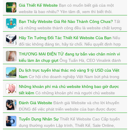
xem: 4999 | cập nhật: 09/10/2017 09:56
Giá Thiết Kế Website
Bạn có muốn biết giá của một
website là bao nhiêu? Yên tâm đi, xem thì biết thôi.
xem: 3166 | cập nhật: 03/10/2017 11:57
Bạn Thấy Website Giá Rẻ Nào Thành Công Chưa?
Tất
cả những website thành công đều là website chất lượng
cao, bạn đã thấy website giá rẻ thành công chưa?
Hãy Tin Tưởng Đối Tác Thiết Kế Website Của Bạn
Nếu
xem: 4540 | cập nhật: 03/10/2017 11:55
đối tác không đáng tin, hãy từ chối. Nếu quyết định hợp
tác hãy tin tưởng vào đối tác Thiết Kế Website của bạn.
THƯƠNG MẠI ĐIỆN TỬ đang tự bắn vào chân mình vì
xem: 6680 | cập nhật: 03/10/2017 11:55
kiểu làm ăn chụp giựt
Ông Tuấn Hà, CEO Vinalink đánh
giá, bên cạnh những người làm thương mại điện tử,
Du lịch trực tuyến khai thác mỏ vàng 9 tỷ USD của Việt
Internet Marketing uy tín, chân chính thì hiện nay có
Nam
Cơ hội cho doanh nghiệp Việt Nam bứt phá trong
những người chỉ nhằm mục tiêu làm sao kiếm tiền
thị trường du lịch trực tuyến, vốn được dự báo lên đến 9
nhanh, làm ăn chộp giật và thậm chí lừa đảo.
Những khoản phí mà chủ website không bao giờ được
tỷ USD vào năm 2025
tiết kiệm
Có những khoản phí mà người chủ website
xem: 5554 | cập nhật: 15/09/2017 12:33
xem: 4729 | cập nhật: 30/08/2017 16:32
không bao giờ được phép tiết kiệm, tiết kiệm để thất bại
Đánh Giá Website
Đánh giá Website và cho lời khuyến
thì tiết kiệm làm gì?
ĐÚNG để việc phát triển website của bạn được được
xem: 4754 | cập nhật: 30/08/2017 16:22
hiệu quả hơn.
Tuyển Dụng Nhân Sự
Thiết Kế Website Cao Cấp tuyển
xem: 3152 | cập nhật: 14/08/2017 13:33
dụng thường xuyên Lập trình, Thiết Kế, Sale Online,