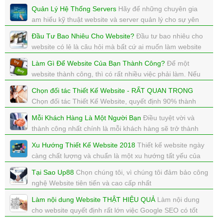
Facebook
Quản Lý Hệ Thống Servers
Hãy để những chuyên gia
xem: 3277 | cập nhật: 15/01/2018 12:00
am hiểu kỹ thuật website và server quản lý cho sự yên
tâm của bạn nhé.
Đầu Tư Bao Nhiêu Cho Website?
Đầu tư bao nhiêu cho
xem: 5696 | cập nhật: 12/01/2018 16:01
website có lẻ là câu hỏi mà bất cứ ai muốn làm website
đầu thắc mắc và muốn biết.
Làm Gì Để Website Của Bạn Thành Công?
Để một
xem: 5957 | cập nhật: 12/01/2018 15:01
website thành công, thì có rất nhiều việc phải làm. Nếu
bạn biết phải làm gì, bạn sẽ thành công.
Chọn đối tác Thiết Kế Website - RẤT QUAN TRỌNG
xem: 5354 | cập nhật: 12/01/2018 15:00
Chọn đối tác Thiết Kế Website, quyết định 90% thành
công của website.
Mỗi Khách Hàng Là Một Người Bạn
Điều tuyệt vời và
xem: 6581 | cập nhật: 12/01/2018 14:59
thành công nhất chính là mỗi khách hàng sẽ trở thành
một người bạn của chính mình.
Xu Hướng Thiết Kế Website 2018
Thiết kế website ngày
xem: 9235 | cập nhật: 12/01/2018 14:58
càng chất lượng và chuẩn là một xu hướng tất yếu của
tất cả website
Tại Sao Up88
Chọn chúng tôi, vì chúng tôi đảm bảo công
xem: 3258 | cập nhật: 10/01/2018 21:29
nghệ Website tiên tiến và cao cấp nhất
xem: 6355 | cập nhật: 10/01/2018 21:00
Làm nội dung Website THẬT HIỆU QUẢ
Làm nội dung
cho website quyết định rất lớn việc Google SEO có tốt