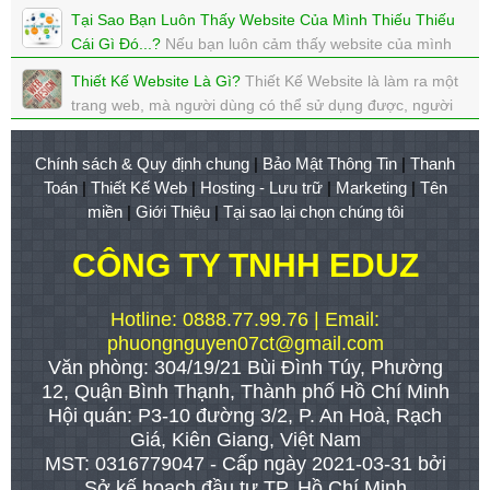
cty nào khác?
Tại Sao Bạn Luôn Thấy Website Của Mình Thiếu Thiếu
xem: 2789 | cập nhật: 01/08/2017 22:16
Cái Gì Đó...?
Nếu bạn luôn cảm thấy website của mình
thiều thiếu 1 cái gì đó, thì đó là vì website của bạn chưa
Thiết Kế Website Là Gì?
Thiết Kế Website là làm ra một
đáp ứng được mong muốn của chính bạn.
trang web, mà người dùng có thể sử dụng được, người
xem: 2820 | cập nhật: 01/08/2017 22:12
chủ kiếm tiền được, Google Seo lên Top được,...
xem: 3312 | cập nhật: 31/07/2017 01:14
Chính sách & Quy định chung
|
Bảo Mật Thông Tin
|
Thanh
Toán
|
Thiết Kế Web
|
Hosting - Lưu trữ
|
Marketing
|
Tên
miền
|
Giới Thiệu
|
Tại sao lại chọn chúng tôi
CÔNG TY TNHH EDUZ
Hotline: 0888.77.99.76 | Email:
phuongnguyen07ct@gmail.com
Văn phòng: 304/19/21 Bùi Đình Túy, Phường
12, Quận Bình Thạnh, Thành phố Hồ Chí Minh
Hội quán: P3-10 đường 3/2, P. An Hoà, Rạch
Giá, Kiên Giang, Việt Nam
MST: 0316779047 - Cấp ngày 2021-03-31 bởi
Sở kế hoạch đầu tư TP. Hồ Chí Minh