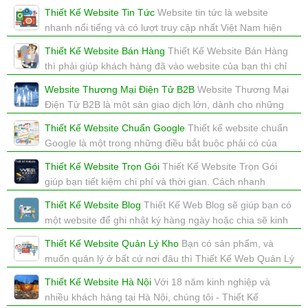
Kế Website Bán Hàng là để bán được hàng và phát triển
Thiết Kế Website Tin Tức
Website tin tức là website
kinh doanh.
nhanh nổi tiếng và có lượt truy cập nhất Việt Nam hiện
xem: 4473 | cập nhật: 16/12/2017 15:44
tại
Thiết Kế Website Bán Hàng
Thiết Kế Website Bán Hàng
xem: 3250 | cập nhật: 16/12/2017 15:44
thì phải giúp khách hàng đã vào website của bạn thì chỉ
muốn mua hàng mà thôi.
Website Thương Mại Điện Tử B2B
Website Thương Mại
xem: 3077 | cập nhật: 16/12/2017 15:44
Điện Tử B2B là một sàn giao dịch lớn, dành cho những
doanh nghiệp giao dịch trực tiếp với nhau
Thiết Kế Website Chuẩn Google
Thiết kế website chuẩn
xem: 7646 | cập nhật: 16/12/2017 15:42
Google là một trong những điều bắt buộc phải có của
mỗi website, nếu bạn muốn SEO Google lên TOP
Thiết Kế Website Trọn Gói
Thiết Kế Website Trọn Gói
xem: 2988 | cập nhật: 16/12/2017 15:41
giúp bạn tiết kiệm chi phí và thời gian. Cách nhanh
chóng sở hữu một website đẹp mắt, chuẩn SEO và đầy
Thiết Kế Website Blog
Thiết Kế Web Blog sẽ giúp bạn có
đủ tính năng.
một website để ghi nhật ký hàng ngày hoặc chia sẽ kinh
xem: 3046 | cập nhật: 16/12/2017 13:46
nghiệm, quảng cáo, pr
Thiết Kế Website Quản Lý Kho
Bạn có sản phẩm, và
xem: 2809 | cập nhật: 08/08/2017 18:19
muốn quản lý ở bất cứ nơi đâu thì Thiết Kế Web Quản Lý
Kho là lựa chọn đúng.
Thiết Kế Website Hà Nội
Với 18 năm kinh nghiệp và
xem: 3487 | cập nhật: 06/08/2017 21:29
nhiều khách hàng tại Hà Nội, chúng tôi - Thiết Kế