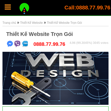
Call:0888.77.99.76
»
»
Trang chủ
Thiết Kế Website
Thiết Kế Website Trọn Gói
Thiết Kế Website Trọn Gói
4.96
(99.3045%)
3045
votes
0888.77.99.76