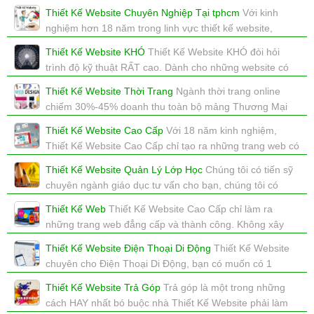
là đơn vị Thiết Kế Website Cao Cấp tại TpHCM.
Thiết Kế Website Chuyên Nghiệp Tại tphcm
Với kinh
xem: 5983 | cập nhật: 31/01/2018 11:29
nghiệm hơn 18 năm trong linh vực thiết kế website,
chúng tôi tự hào là đơn vị Thiết Kế Website Cao Cấp tại
Thiết Kế Website KHÓ
Thiết Kế Website KHÓ đòi hỏi
TpHCM
trình độ kỹ thuật RẤT cao. Dành cho những website có
xem: 2955 | cập nhật: 31/01/2018 11:26
đầu tư lớn và giá trị cao.
Thiết Kế Website Thời Trang
Ngành thời trang online
xem: 3059 | cập nhật: 31/01/2018 11:15
chiếm 30%-45% doanh thu toàn bộ mảng Thương Mại
Điện Tử của Việt Nam. Bạn phải có website thời trang đủ
Thiết Kế Website Cao Cấp
Với 18 năm kinh nghiệm,
tốt để cạnh trong trong môi trường đầy màu mở này.
Thiết Kế Website Cao Cấp chỉ tạo ra những trang web có
xem: 3034 | cập nhật: 29/01/2018 14:37
giá trị và chất lượng cao.
Thiết Kế Website Quản Lý Lớp Học
Chúng tôi có tiến sỹ
xem: 9184 | cập nhật: 11/01/2018 01:37
chuyên ngành giáo dục tư vấn cho bạn, chúng tôi có
chuyên gia thiết kế website hỗ trợ bạn, bạn sẽ thành
Thiết Kế Web
Thiết Kế Website Cao Cấp chỉ làm ra
công.
những trang web đẳng cấp và thành công. Không xây
xem: 4819 | cập nhật: 16/12/2017 16:48
dựng những trang web thất bại.
Thiết Kế Website Điện Thoại Di Động
Thiết Kế Website
xem: 2610 | cập nhật: 16/12/2017 16:19
chuyên cho Điện Thoại Di Động, bạn có muốn có 1
website như Thế Giới Di Động không?
Thiết Kế Website Trả Góp
Trả góp là một trong những
xem: 2920 | cập nhật: 16/12/2017 16:13
cách HAY nhất bó buộc nhà Thiết Kế Website phải làm