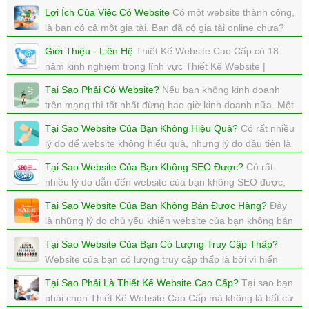
SEO,...
Lợi Ích Của Việc Có Website
Có một website thành công,
xem: 5090 | cập nhật: 07/08/2017 17:59
là bạn có cả một gia tài. Bạn đã có gia tài online chưa?
xem: 2885 | cập nhật: 07/08/2017 17:51
Giới Thiệu - Liên Hệ
Thiết Kế Website Cao Cấp có 18
năm kinh nghiệm trong lĩnh vực Thiết Kế Website |
TMĐT | SEO | Marketing Online
Tại Sao Phải Có Website?
Nếu bạn không kinh doanh
xem: 5338 | cập nhật: 07/08/2017 12:52
trên mạng thì tốt nhất đừng bao giờ kinh doanh nữa. Một
câu nói khá hay của Bill Gates về câu chuyện thành
Tại Sao Website Của Bạn Không Hiệu Quả?
Có rất nhiều
công!
lý do để website không hiểu quả, nhưng lý do đầu tiên là
xem: 3194 | cập nhật: 06/08/2017 11:34
TẠI chính người chủ website.
Tại Sao Website Của Bạn Không SEO Được?
Có rất
xem: 2727 | cập nhật: 03/08/2017 21:31
nhiều lý do dẫn đến website của bạn không SEO được,
và lúc này, bạn nên cần sự tư vấn từ những chuyên gia
Tại Sao Website Của Bạn Không Bán Được Hàng?
Đây
của Thiết Kế Website Cao Cấp
là những lý do chủ yếu khiến website của bạn không bán
xem: 2947 | cập nhật: 01/08/2017 22:43
được hàng, mà không bán được hành thì coi như thất
Tại Sao Website Của Bạn Có Lượng Truy Cập Thấp?
bại.
Website của bạn có lượng truy cập thấp là bởi vì hiển
xem: 3436 | cập nhật: 01/08/2017 22:26
nhiên không có ai vào website của bạn cả.
Tại Sao Phải Là Thiết Kế Website Cao Cấp?
Tại sao bạn
xem: 3667 | cập nhật: 01/08/2017 22:23
phải chọn Thiết Kế Website Cao Cấp mà không là bất cứ