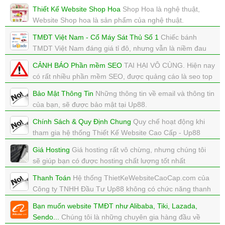
Thiết Kế Website Shop Hoa
Shop Hoa là nghệ thuật,
Website Shop hoa là sản phẩm của nghệ thuật.
xem: 5515 | cập nhật: 24/07/2017 03:09
TMĐT Việt Nam - Cổ Máy Sát Thủ Số 1
Chiếc bánh
TMDT Việt Nam đáng giá tỉ đô, nhưng vẫn là niềm đau
của nhiều ông lớn.
CẢNH BÁO Phần mềm SEO
TAI HẠI VÔ CÙNG. Hiện nay
xem: 5569 | cập nhật: 28/03/2019 23:26
có rất nhiều phần mềm SEO, được quảng cáo là seo top
goolge này nọ? Nhưng liệu có thật không?
Bảo Mật Thông Tin
Những thông tin về email và thông tin
xem: 6922 | cập nhật: 17/12/2018 15:36
của bạn, sẽ được bảo mật tại Up88.
xem: 5662 | cập nhật: 25/07/2018 23:59
Chính Sách & Quy Định Chung
Quy chế hoạt động khi
tham gia hệ thống Thiết Kế Website Cao Cấp - Up88
xem: 5297 | cập nhật: 24/07/2018 23:30
Giá Hosting
Giá hosting rất vô chừng, nhưng chúng tôi
sẽ giúp bạn có được hosting chất lượng tốt nhất
xem: 5771 | cập nhật: 24/07/2018 23:16
Thanh Toán
Hệ thống ThietKeWebsiteCaoCap.com của
Công ty TNHH Đầu Tư Up88 không có chức năng thanh
toán online.
Bạn muốn website TMĐT như Alibaba, Tiki, Lazada,
xem: 5244 | cập nhật: 24/07/2018 15:58
Sendo...
Chúng tôi là những chuyên gia hàng đầu về