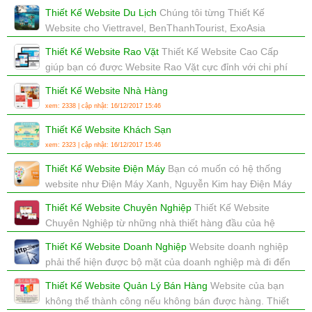
Thiết Kế Website Mobile là cực kỳ quan trọng
Thiết Kế Website Du Lịch
Chúng tôi từng Thiết Kế
xem: 2839 | cập nhật: 16/12/2017 15:46
Website cho Viettravel, BenThanhTourist, ExoAsia
Travel,... chúng tôi sẽ làm cho bạn một website về du lịch
Thiết Kế Website Rao Vặt
Thiết Kế Website Cao Cấp
tuyệt vời.
giúp bạn có được Website Rao Vặt cực đỉnh với chi phí
xem: 3855 | cập nhật: 16/12/2017 15:46
hợp lý.
Thiết Kế Website Nhà Hàng
xem: 3344 | cập nhật: 16/12/2017 15:46
xem: 2338 | cập nhật: 16/12/2017 15:46
Thiết Kế Website Khách Sạn
xem: 2323 | cập nhật: 16/12/2017 15:46
Thiết Kế Website Điện Máy
Bạn có muốn có hệ thống
website như Điện Máy Xanh, Nguyễn Kim hay Điện Máy
Chợ Lớn không,...?
Thiết Kế Website Chuyên Nghiệp
Thiết Kế Website
xem: 2930 | cập nhật: 16/12/2017 15:45
Chuyên Nghiệp từ những nhà thiết hàng đầu của hệ
thống Thiết Kế Website cao cấp sẽ giúp bạn có được
Thiết Kế Website Doanh Nghiệp
Website doanh nghiệp
website ưng ý, đẳng cấp, chuyên nghiệp...
phải thể hiện được bộ mặt của doanh nghiệp mà đi đến
xem: 3736 | cập nhật: 16/12/2017 15:45
đâu bạn cũng tự hào về nó.
Thiết Kế Website Quản Lý Bán Hàng
Website của bạn
xem: 6831 | cập nhật: 16/12/2017 15:44
không thể thành công nếu không bán được hàng. Thiết